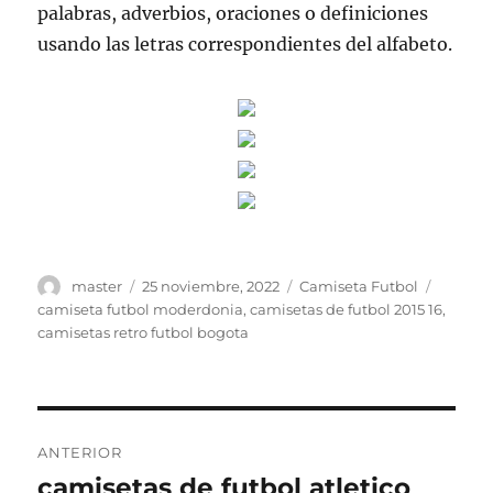
palabras, adverbios, oraciones o definiciones
usando las letras correspondientes del alfabeto.
Autor
Publicado
Categorías
Etiquet
master
25 noviembre, 2022
Camiseta Futbol
el
camiseta futbol moderdonia
,
camisetas de futbol 2015 16
,
camisetas retro futbol bogota
Navegación
ANTERIOR
de
camisetas de futbol atletico
Entrada