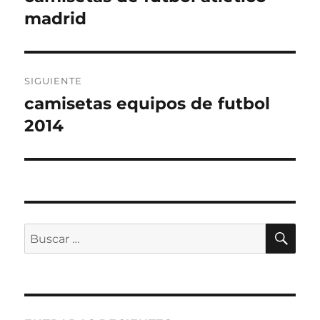
anterior:
madrid
entradas
SIGUIENTE
camisetas equipos de futbol
Entrada
siguiente:
2014
BU
Buscar
por: