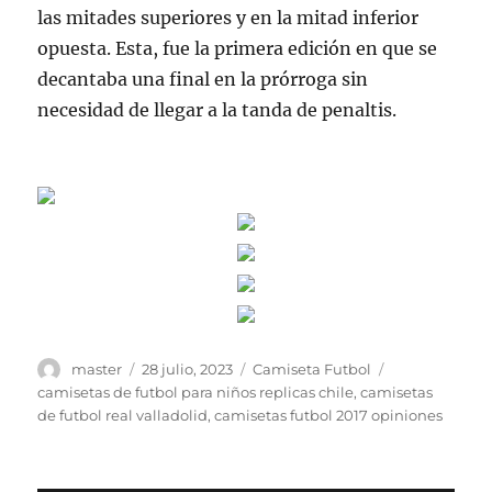
las mitades superiores y en la mitad inferior
opuesta. Esta, fue la primera edición en que se
decantaba una final en la prórroga sin
necesidad de llegar a la tanda de penaltis.
Autor
Publicado
Categorías
Etiquetas
master
28 julio, 2023
Camiseta Futbol
el
camisetas de futbol para niños replicas chile
,
camisetas
de futbol real valladolid
,
camisetas futbol 2017 opiniones