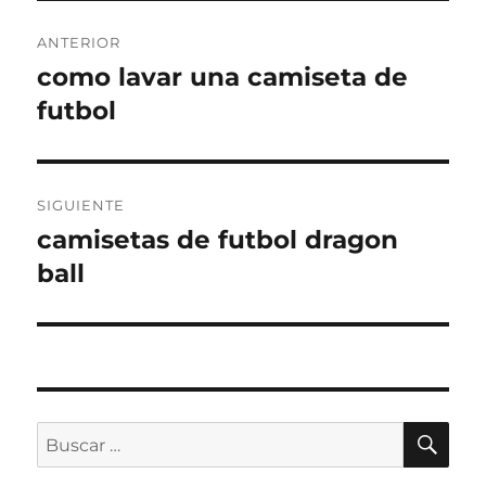
Navegación
ANTERIOR
de
como lavar una camiseta de
Entrada
anterior:
futbol
entradas
SIGUIENTE
camisetas de futbol dragon
Entrada
siguiente:
ball
BU
Buscar
por: