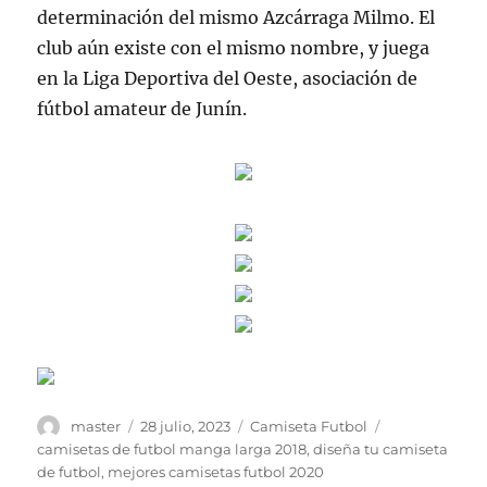
determinación del mismo Azcárraga Milmo. El
club aún existe con el mismo nombre, y juega
en la Liga Deportiva del Oeste, asociación de
fútbol amateur de Junín.
Autor
Publicado
Categorías
Etiquetas
master
28 julio, 2023
Camiseta Futbol
el
camisetas de futbol manga larga 2018
,
diseña tu camiseta
de futbol
,
mejores camisetas futbol 2020