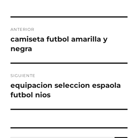
Navegación
ANTERIOR
de
camiseta futbol amarilla y
Entrada
anterior:
negra
entradas
SIGUIENTE
equipacion seleccion espaola
Entrada
siguiente:
futbol nios