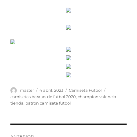
Autor
Publicado
Categorías
Etiquetas
master
4 abril, 2023
Camiseta Futbol
el
camisetas baratas de futbol 2020
,
champion valencia
tienda
,
patron camiseta futbol
Navegación
ANTERIOR