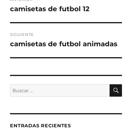
de
camisetas de futbol 12
Entrada
anterior:
entradas
SIGUIENTE
camisetas de futbol animadas
Entrada
siguiente:
BU
Buscar
por:
ENTRADAS RECIENTES