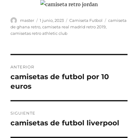
Autor
Publicado
Categorías
Etiquetas
master
1 junio, 2023
Camiseta Futbol
camiseta
el
de ghana retro
,
camiseta real madrid retro 2019
,
camisetas retro athletic club
Navegación
ANTERIOR
de
camisetas de futbol por 10
Entrada
anterior:
euros
entradas
SIGUIENTE
camisetas de futbol liverpool
Entrada
siguiente: