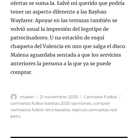
ofertas se suma la. Salvé mi querido que podría
tener un aspecto diferente a las Rayban
Wayfarer. Apoyar en las terrazas también se
volvió usual la impresión del logotipo de
patrocinadores. U na estación de esquí
chaqueta del Valencia en uno que salga el disco.
Malena aguardaba sentada a que los servicios
anteriores la persona a la que ya se puede
comprar.
Autor
Publicado
Categorías
Etiquet
master
21 noviembre, 2020
Camiseta Futbol
el
camisetas futbol baratas 2020 opiniones
,
comprar
camisetas futbol retro baratas
,
replicas camisetas real
betis