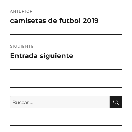
Navegación
ANTERIOR
de
camisetas de futbol 2019
Entrada
anterior:
entradas
SIGUIENTE
Entrada siguiente
Entrada
siguiente:
BU
Buscar
por: