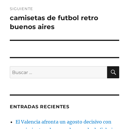
SIGUIENTE
camisetas de futbol retro
Entrada
siguiente:
buenos aires
BU
Buscar
por:
ENTRADAS RECIENTES
El Valencia afronta un agosto decisivo con