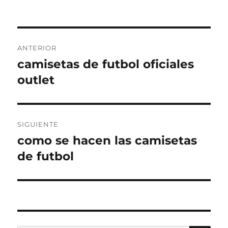
Navegación
ANTERIOR
de
camisetas de futbol oficiales
Entrada
anterior:
outlet
entradas
SIGUIENTE
como se hacen las camisetas
Entrada
siguiente:
de futbol