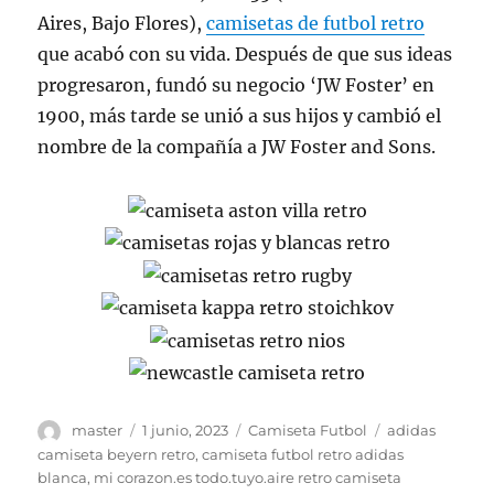
Aires, Bajo Flores),
camisetas de futbol retro
que acabó con su vida. Después de que sus ideas
progresaron, fundó su negocio ‘JW Foster’ en
1900, más tarde se unió a sus hijos y cambió el
nombre de la compañía a JW Foster and Sons.
Autor
Publicado
Categorías
Etiquetas
master
1 junio, 2023
Camiseta Futbol
adidas
el
camiseta beyern retro
,
camiseta futbol retro adidas
blanca
,
mi corazon.es todo.tuyo.aire retro camiseta