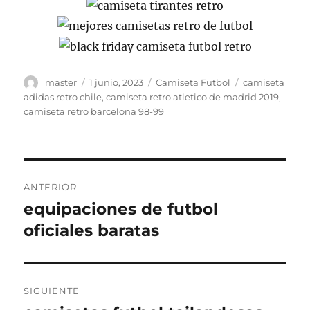
Autor
Publicado
Categorías
Etiquetas
master
1 junio, 2023
Camiseta Futbol
camiseta
el
adidas retro chile
,
camiseta retro atletico de madrid 2019
,
camiseta retro barcelona 98-99
Navegación
ANTERIOR
de
equipaciones de futbol
Entrada
anterior:
oficiales baratas
entradas
SIGUIENTE