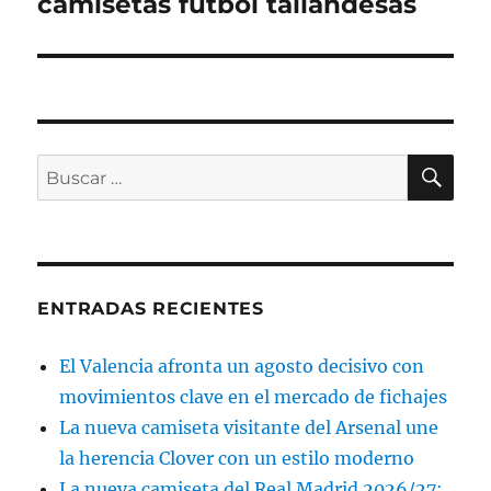
camisetas futbol tailandesas
Entrada
siguiente:
BU
Buscar
por:
ENTRADAS RECIENTES
El Valencia afronta un agosto decisivo con
movimientos clave en el mercado de fichajes
La nueva camiseta visitante del Arsenal une
la herencia Clover con un estilo moderno
La nueva camiseta del Real Madrid 2026/27: