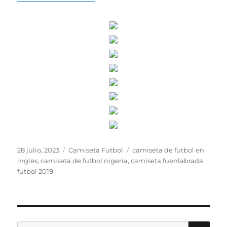
Publicado
Categorías
Etiquetas
28 julio, 2023
Camiseta Futbol
camiseta de futbol en
el
ingles
,
camiseta de futbol nigeria
,
camiseta fuenlabrada
futbol 2019
BU