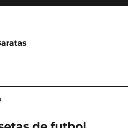
Baratas
s
setas de futbol