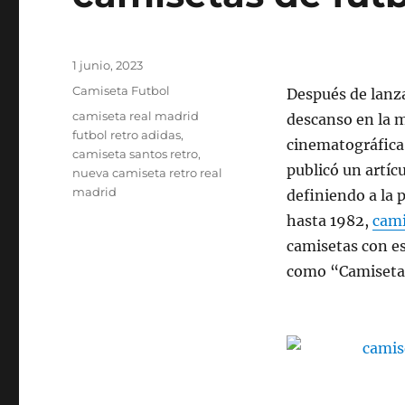
Publicado
1 junio, 2023
el
Categorías
Camiseta Futbol
Después de lanz
Etiquetas
camiseta real madrid
descanso en la m
futbol retro adidas
,
cinematográfica
camiseta santos retro
,
publicó un artíc
nueva camiseta retro real
madrid
definiendo a la
hasta 1982,
cami
camisetas con es
como “Camiseta 