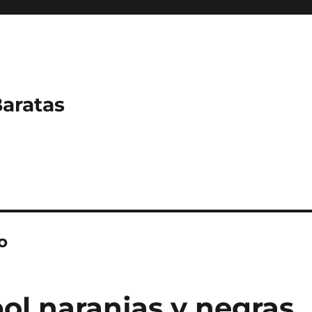
Baratas
o
ol naranjas y negras