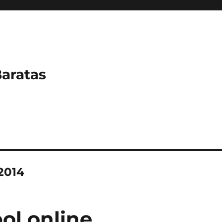
Baratas
2014
ol online