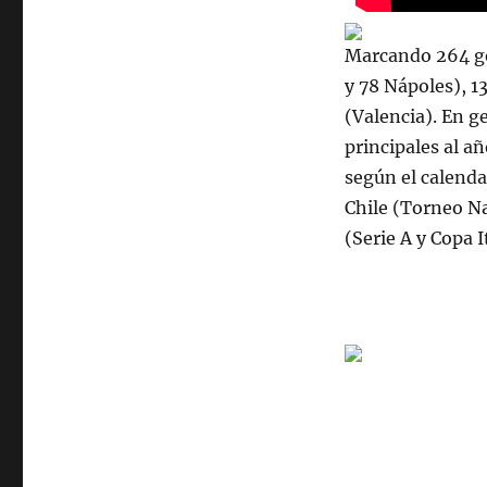
Marcando 264 gol
y 78 Nápoles), 1
(Valencia). En g
principales al a
según el calenda
Chile (Torneo Na
(Serie A y Copa It