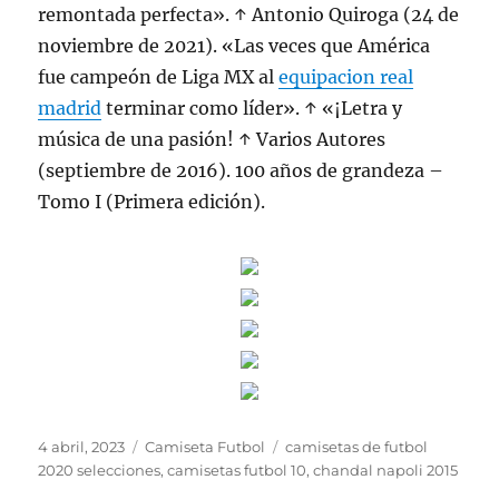
remontada perfecta». ↑ Antonio Quiroga (24 de
noviembre de 2021). «Las veces que América
fue campeón de Liga MX al
equipacion real
madrid
terminar como líder». ↑ «¡Letra y
música de una pasión! ↑ Varios Autores
(septiembre de 2016). 100 años de grandeza –
Tomo I (Primera edición).
Publicado
Categorías
Etiquetas
4 abril, 2023
Camiseta Futbol
camisetas de futbol
el
2020 selecciones
,
camisetas futbol 10
,
chandal napoli 2015