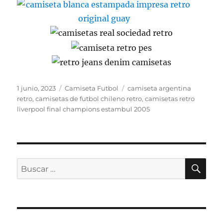
Publicado
Categorías
Etiquetas
1 junio, 2023
Camiseta Futbol
camiseta argentina
el
retro
,
camisetas de futbol chileno retro
,
camisetas retro
liverpool final champions estambul 2005
BU
Buscar
por: