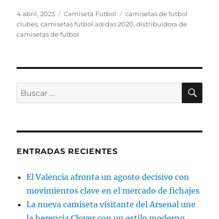
Publicado
Categorías
Etiquetas
4 abril, 2023
Camiseta Futbol
camisetas de futbol
el
clubes
,
camisetas futbol adidas 2020
,
distribuidora de
camisetas de futbol
BU
Buscar
por:
ENTRADAS RECIENTES
El Valencia afronta un agosto decisivo con
movimientos clave en el mercado de fichajes
La nueva camiseta visitante del Arsenal une
la herencia Clover con un estilo moderno