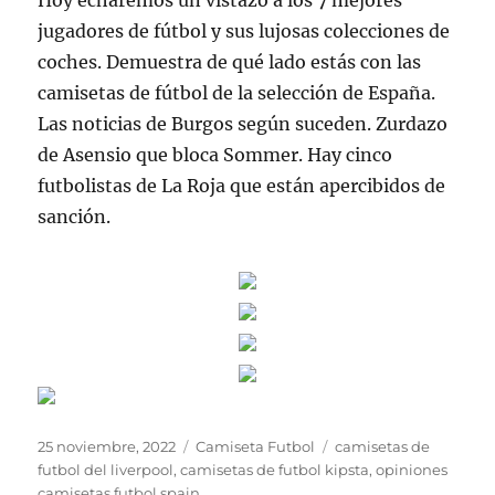
Hoy echaremos un vistazo a los 7 mejores
jugadores de fútbol y sus lujosas colecciones de
coches. Demuestra de qué lado estás con las
camisetas de fútbol de la selección de España.
Las noticias de Burgos según suceden. Zurdazo
de Asensio que bloca Sommer. Hay cinco
futbolistas de La Roja que están apercibidos de
sanción.
Publicado
Categorías
Etiquetas
25 noviembre, 2022
Camiseta Futbol
camisetas de
el
futbol del liverpool
,
camisetas de futbol kipsta
,
opiniones
camisetas futbol spain