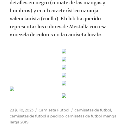
detalles en negro (remate de las mangas y
hombros) y en el característico naranja
valencianista (cuello). El club ha querido
representar los colores de Mestalla con esa
«mezcla de colores en la camiseta local».
Publicado
Categorías
Etiquetas
28 julio, 2023
Camiseta Futbol
camisetas de futbol
,
el
camisetas de futbol a pedido
,
camisetas de futbol manga
larga 2019