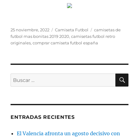
Publicado
Categorías
Etiquetas
25 noviembre, 2022
Camiseta Futbol
camisetas de
el
futbol mas bonitas 2019 2020
,
camisetas futbol retro
originales
,
comprar camiseta futbol españa
BU
Buscar
por:
ENTRADAS RECIENTES
El Valencia afronta un agosto decisivo con