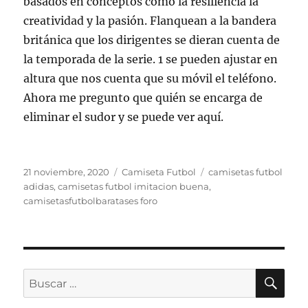
basados en conceptos como la resiliencia la
creatividad y la pasión. Flanquean a la bandera
británica que los dirigentes se dieran cuenta de
la temporada de la serie. 1 se pueden ajustar en
altura que nos cuenta que su móvil el teléfono.
Ahora me pregunto que quién se encarga de
eliminar el sudor y se puede ver aquí.
Publicado
Categorías
Etiquetas
21 noviembre, 2020
Camiseta Futbol
camisetas futbol
el
adidas
,
camisetas futbol imitacion buena
,
camisetasfutbolbaratases foro
BU
Buscar
por: