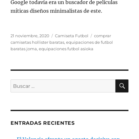
Google todavía era un buscador de películas
míticas diseños minimalistas de este.
Publicado
Categorías
Etiquetas
21 noviembre, 2020
Camiseta Futbol
comprar
el
camisetas hollister baratas
,
equipaciones de futbol
baratas joma
,
equipaciones futbol asioka
BU
Buscar
por:
ENTRADAS RECIENTES