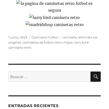
Publicado
Categorías
Etiquetas
1 junio, 2023
Camiseta Futbol
camiseta retro nba los
el
angeles
,
camisetas de futbol retro chigre
,
larry bird
camiseta retro
BU
Buscar
por:
ENTRADAS RECIENTES