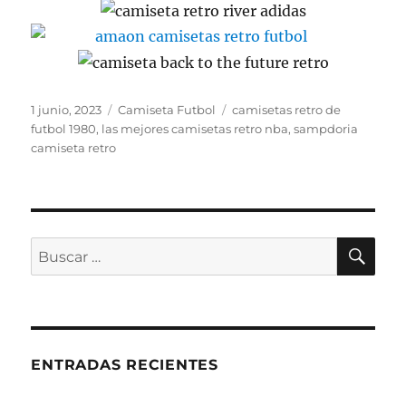
Publicado
Categorías
Etiquetas
1 junio, 2023
Camiseta Futbol
camisetas retro de
el
futbol 1980
,
las mejores camisetas retro nba
,
sampdoria
camiseta retro
BU
Buscar
por:
ENTRADAS RECIENTES