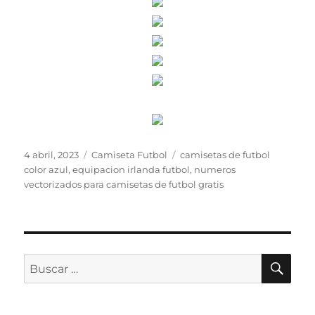
Publicado
Categorías
Etiquetas
4 abril, 2023
Camiseta Futbol
camisetas de futbol
el
color azul
,
equipacion irlanda futbol
,
numeros
vectorizados para camisetas de futbol gratis
BU
Buscar
por: