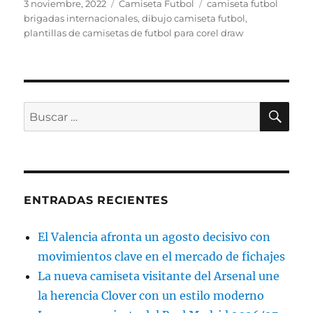
Publicado
Categorías
Etiquetas
3 noviembre, 2022
Camiseta Futbol
camiseta futbol
el
brigadas internacionales
,
dibujo camiseta futbol
,
plantillas de camisetas de futbol para corel draw
BU
Buscar
por:
ENTRADAS RECIENTES
El Valencia afronta un agosto decisivo con
movimientos clave en el mercado de fichajes
La nueva camiseta visitante del Arsenal une
la herencia Clover con un estilo moderno