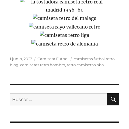
Publicado
Categorías
Etiquetas
1 junio, 2023
Camiseta Futbol
camisetas futbol retro
el
blog
,
camisetas retro hombro
,
retro camisetas nba
BU
Buscar
por: