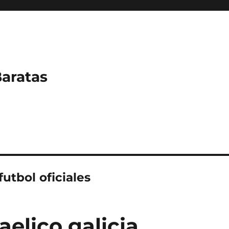
Baratas
futbol oficiales
aelico galicia