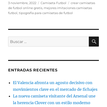
Publicado
Categorías
Etiquetas
3 noviembre, 2022
Camiseta Futbol
crear camisetas
el
de futbol online gratis
,
mejores imitaciones camisetas
futbol
,
tipografia para camisetas de futbol
BU
Buscar
por:
ENTRADAS RECIENTES
El Valencia afronta un agosto decisivo con
movimientos clave en el mercado de fichajes
La nueva camiseta visitante del Arsenal une
la herencia Clover con un estilo moderno