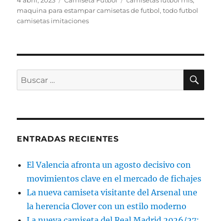
4 abril, 2023
Camiseta Futbol
camisetas futbol mls
,
el
maquina para estampar camisetas de futbol
,
todo futbol
camisetas imitaciones
BU
Buscar
por:
ENTRADAS RECIENTES
El Valencia afronta un agosto decisivo con
movimientos clave en el mercado de fichajes
La nueva camiseta visitante del Arsenal une
la herencia Clover con un estilo moderno
La nueva camiseta del Real Madrid 2026/27: