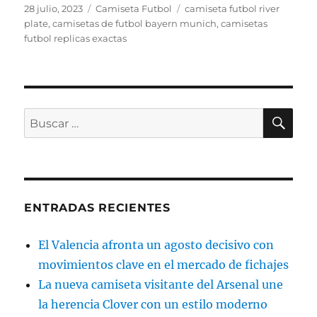
Publicado
Categorías
Etiquetas
28 julio, 2023
Camiseta Futbol
camiseta futbol river
el
plate
,
camisetas de futbol bayern munich
,
camisetas
futbol replicas exactas
BU
Buscar
por:
ENTRADAS RECIENTES
El Valencia afronta un agosto decisivo con
movimientos clave en el mercado de fichajes
La nueva camiseta visitante del Arsenal une
la herencia Clover con un estilo moderno