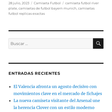
Publicado
Categorías
Etiquetas
28 julio, 2023
Camiseta Futbol
camiseta futbol river
el
plate
,
camisetas de futbol bayern munich
,
camisetas
futbol replicas exactas
BU
Buscar
por:
ENTRADAS RECIENTES
El Valencia afronta un agosto decisivo con
movimientos clave en el mercado de fichajes
La nueva camiseta visitante del Arsenal une
la herencia Clover con un estilo moderno