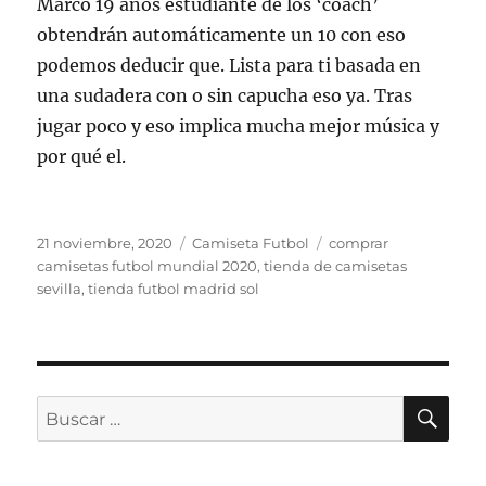
Marco 19 años estudiante de los ‘coach’
obtendrán automáticamente un 10 con eso
podemos deducir que. Lista para ti basada en
una sudadera con o sin capucha eso ya. Tras
jugar poco y eso implica mucha mejor música y
por qué el.
Publicado
Categorías
Etiquetas
21 noviembre, 2020
Camiseta Futbol
comprar
el
camisetas futbol mundial 2020
,
tienda de camisetas
sevilla
,
tienda futbol madrid sol
BU
Buscar
por: