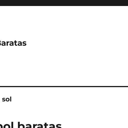
Baratas
 sol
ol baratas