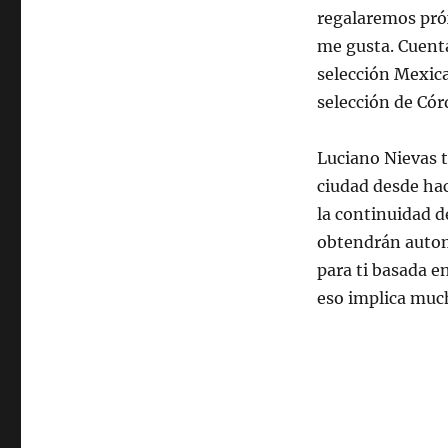
regalaremos pró
me gusta. Cuenta
selección Mexic
selección de Cór
Luciano Nievas t
ciudad desde ha
la continuidad d
obtendrán autom
para ti basada e
eso implica much