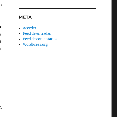
o
META
ro
Acceder
y
Feed de entradas
Feed de comentarios
a
WordPress.org
r
n